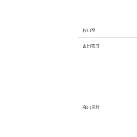
杉山寧
吉田善彦
髙山辰雄