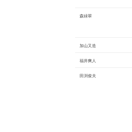
森緑翠
加山又造
福井爽人
田渕俊夫