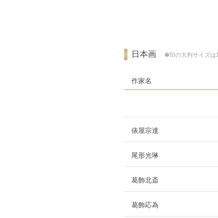
日本画
✽印の大判サイズは
作家名
俵屋宗達
尾形光琳
葛飾北斎
葛飾応為