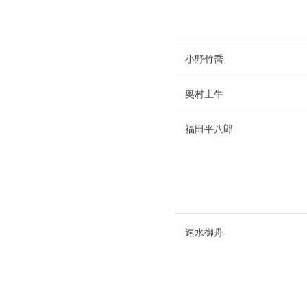
小野竹喬
奥村土牛
福田平八郎
速水御舟