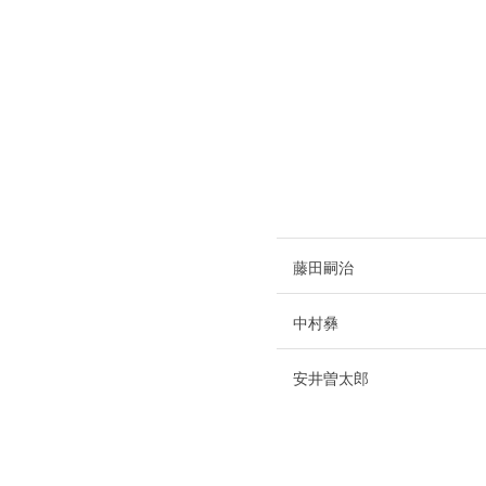
藤田嗣治
中村彝
安井曽太郎