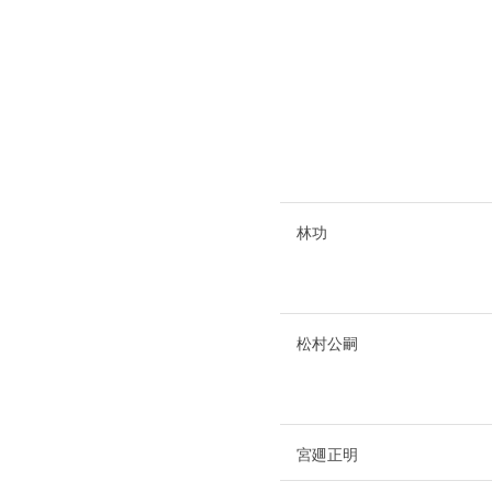
林功
松村公嗣
宮廽正明