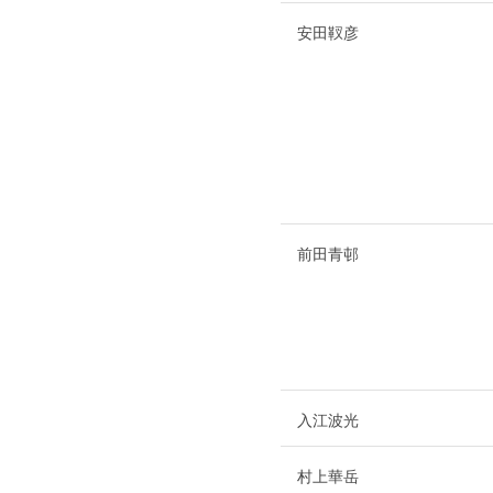
安田靫彦
前田青邨
入江波光
村上華岳