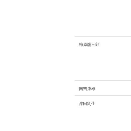
梅原龍三郎
国吉康雄
岸田劉生