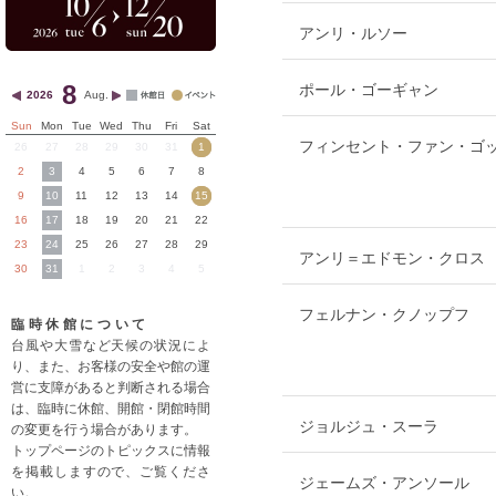
アンリ・ルソー
8
ポール・ゴーギャン
2026
Aug.
Sun
Mon
Tue
Wed
Thu
Fri
Sat
フィンセント・ファン・ゴ
26
27
28
29
30
31
1
2
3
4
5
6
7
8
9
10
11
12
13
14
15
16
17
18
19
20
21
22
23
24
25
26
27
28
29
アンリ＝エドモン・クロス
30
31
1
2
3
4
5
フェルナン・クノップフ
臨時休館について
台風や大雪など天候の状況によ
り、また、お客様の安全や館の運
営に支障があると判断される場合
は、臨時に休館、開館・閉館時間
ジョルジュ・スーラ
の変更を行う場合があります。
トップページのトピックスに情報
を掲載しますので、ご覧くださ
ジェームズ・アンソール
い。