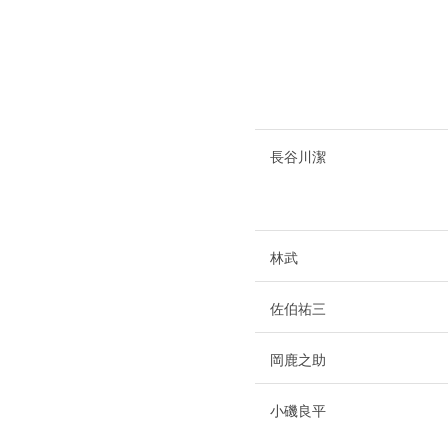
長谷川潔
林武
佐伯祐三
岡鹿之助
小磯良平