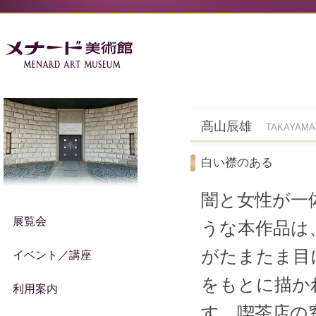
髙山辰雄
TAKAYAMA 
白い襟のある
闇と女性が一
展覧会
うな本作品は
がたまたま目
イベント／講座
をもとに描か
利用案内
す。喫茶店の