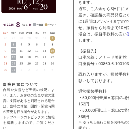
きます。
通常、ご入金から3日目に
届き、確認後の商品発送と
に1週間ほどかかりますの
8
2026
Aug.
せ。振替から到着まで10日
Sun
Mon
Tue
Wed
Thu
Fri
Sat
場合は、振替手数料の安い
26
27
28
29
30
31
1
します。
2
3
4
5
6
7
8
【振替先】
9
10
11
12
13
14
15
口座名義：メナード美術館
16
17
18
19
20
21
22
口座番号：00860-6-100103
23
24
25
26
27
28
29
30
31
1
2
3
4
5
恐れ入りますが、振替手数
願いしております。
臨時休館について
台風や大雪など天候の状況によ
通常振替手数料
り、また、お客様の安全や館の運
・50,000円未満＝窓口の場
営に支障があると判断される場合
152円
は、臨時に休館、開館・閉館時間
・50,000円以上＝窓口の場
の変更を行う場合があります。
366円
トップページのトピックスに情報
※ ゆうちょ銀行口座をお持ちの
を掲載しますので、ご覧くださ
能です。
い。