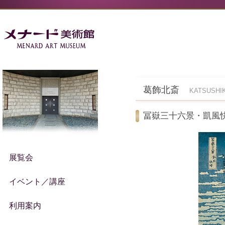
葛飾北斎
KATSUSHIK
冨嶽三十六景・凱風
展覧会
イベント／講座
利用案内