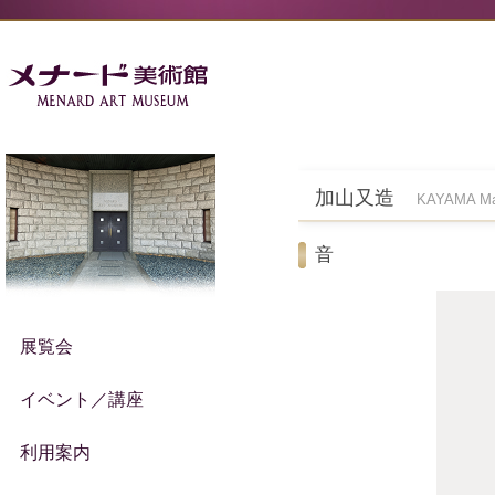
加山又造
KAYAMA Ma
音
展覧会
イベント／講座
利用案内