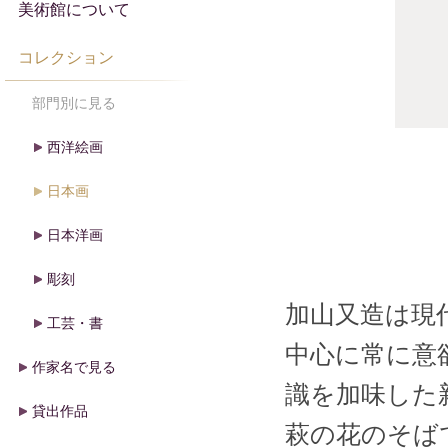
美術館について
コレクション
部門別に見る
西洋絵画
日本画
日本洋画
彫刻
加山又造は現
工芸・書
中心に常に意
作家名で見る
識を加味した
貸出作品
萩の花のそば