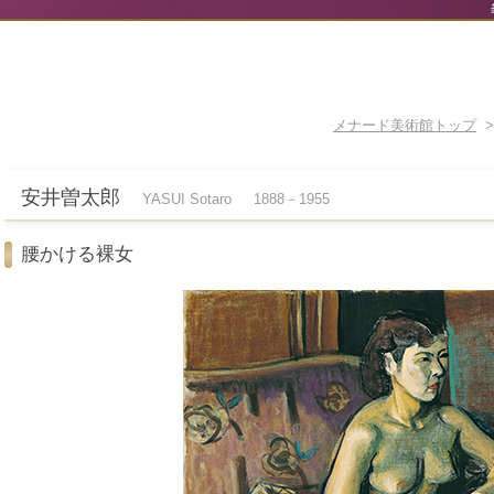
メナード美術館トップ
安井曽太郎
YASUI Sotaro
1888－1955
腰かける裸女