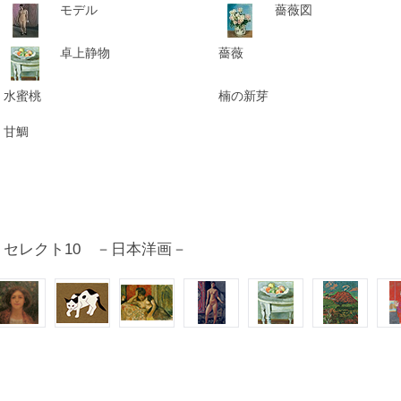
モデル
薔薇図
卓上静物
薔薇
水蜜桃
楠の新芽
甘鯛
セレクト10 －日本洋画－