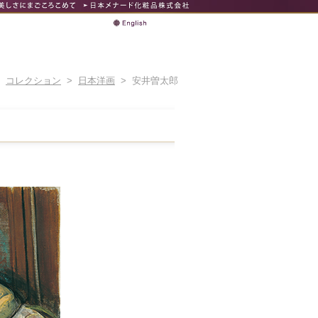
>
コレクション
>
日本洋画
> 安井曽太郎