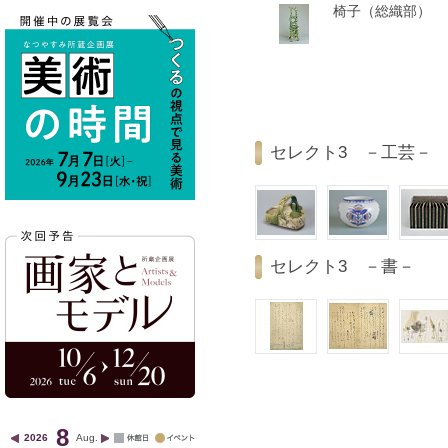
椅子（総織部）
セレクト3 －工芸－
セレクト3 －書－
8
2026
Aug.