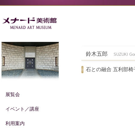
鈴木五郎
SUZUKI Go
石との融合 五利部椅
展覧会
イベント／講座
利用案内