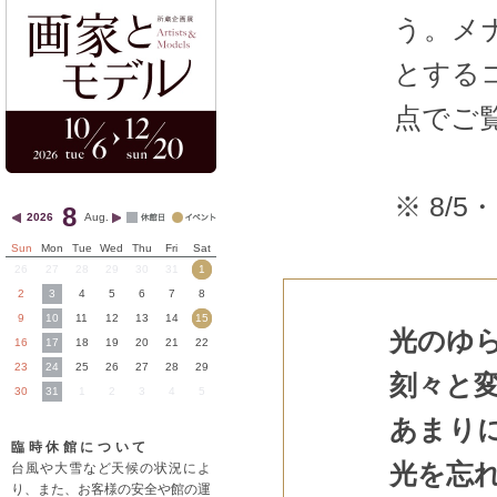
う。メ
とする
点でご
※ 8/
8
2026
Aug.
Sun
Mon
Tue
Wed
Thu
Fri
Sat
26
27
28
29
30
31
1
2
3
4
5
6
7
8
9
10
11
12
13
14
15
光のゆ
16
17
18
19
20
21
22
23
24
25
26
27
28
29
刻々と
30
31
1
2
3
4
5
あまり
臨時休館について
光を忘
台風や大雪など天候の状況によ
り、また、お客様の安全や館の運