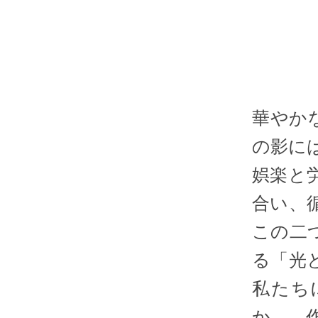
華やか
の影に
娯楽と
合い、
この二
る「光
私たち
か…、