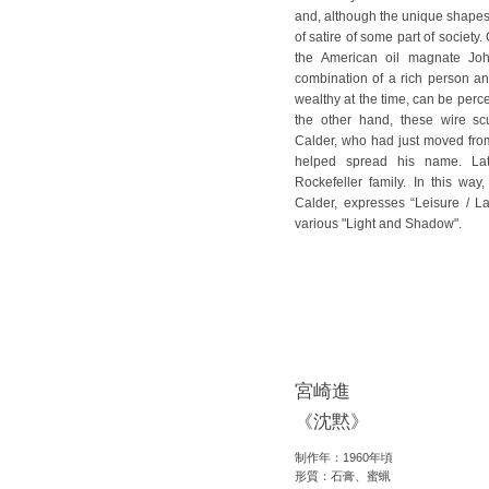
and, although the unique shapes a
of satire of some part of society. One of them is this work representing
the American oil magnate John
combination of a rich person and
wealthy at the time, can be perce
the other hand, these wire scu
Calder, who had just moved from
helped spread his name. Lat
Rockefeller family. In this way
Calder, expresses “Leisure / La
various "Light and Shadow".
宮崎進
《沈黙》
制作年：1960年頃
形質：石膏、蜜蝋