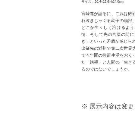
サイズ：20.4×22.6×h24.0cm
宮崎進が語るに、これは敗
れ泣きじゃくる幼子の頭部
どこか生々しく溶けるよう
情、そして先の言葉の間に
ぎ」といった矛盾が感じら
出征先の満州で第二次世界
で４年間の抑留生活をおく
た「絶望」と人間の「生き
るのではないでしょうか。
※ 展示内容は変