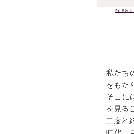
髙山辰雄《
私たち
をもた
そこに
を見る
二度と
時代。