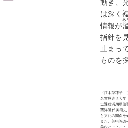
動き、
は深く
あ
情報が
指針を
止まっ
ものを
〈江本菜穂子 
名古屋造形大学
士課程満期単位
西洋近代美術史
と文化の関係を
また、美術評論
義などによって