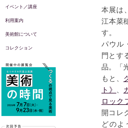
イベント／講座
本展は
江本菜
利用案内
す。
美術館について
パウル
コレクション
門とす
品。「
もと、
ト》
、
ロック
開コレ
どのよ