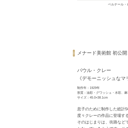
ベルナール・
メナード美術館 初公
パウル・クレー
《デモーニッシュなマ
制作年：1929年
形質：油彩・グワッシュ・水彩、麻
サイズ：45.0×38.1cm
息子のために制作した総計5
度々クレーの作品に登場す
そのはじまりは、街路など