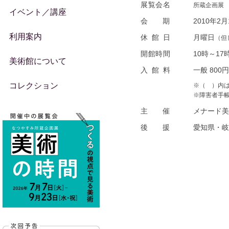
展覧会名
所蔵企画展
イベント／講座
会期
2010年2
利用案内
休館日
月曜日
（但
開館時間
10時～17
美術館について
入館料
一般 800円
コレクション
※（ ）内は
※障害者手
主催
メナード美
後援
愛知県・岐