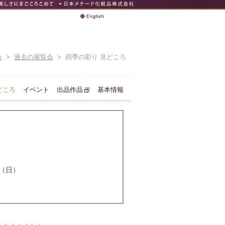
会
>
過去の展覧会
> 四季の彩り 見どころ
どころ
イベント
出品作品
基本情報
日（日）