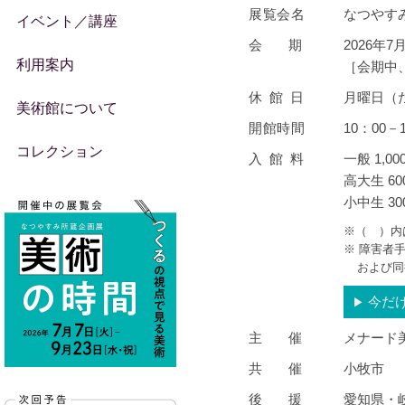
展覧会名
なつやす
イベント／講座
会期
2026年
利用案内
［会期中
休館日
月曜日（ただ
美術館について
開館時間
10：00－
コレクション
入館料
一般 1,0
高大生 60
小中生 30
※（ ）内
※ 障害者
および同
今だ
▶︎
主催
メナード
共催
小牧市
後援
愛知県・