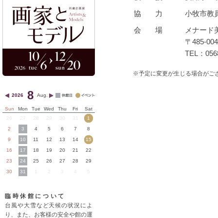
協力
小牧市教
会場
メナード
〒485-
TEL：0568
※予定に変更が生じる場合がご
8
2026
Aug.
Sun
Mon
Tue
Wed
Thu
Fri
Sat
26
27
28
29
30
31
1
2
3
4
5
6
7
8
9
10
11
12
13
14
15
16
17
18
19
20
21
22
23
24
25
26
27
28
29
30
31
1
2
3
4
5
臨時休館について
台風や大雪など天候の状況によ
り、また、お客様の安全や館の運