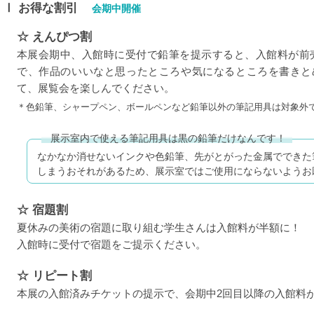
Ⅰ
お得な割引
会期中開催
☆ えんぴつ割
本展会期中、入館時に受付で鉛筆を提示すると、入館料が前
で、作品のいいなと思ったところや気になるところを書きと
て、展覧会を楽しんでください。
＊色鉛筆、シャープペン、ボールペンなど鉛筆以外の筆記用具は対象外
展示室内で使える筆記用具は黒の鉛筆だけなんです！
なかなか消せないインクや色鉛筆、先がとがった金属でできた
しまうおそれがあるため、展示室ではご使用にならないようお
☆ 宿題割
夏休みの美術の宿題に取り組む学生さんは入館料が半額に！
入館時に受付で宿題をご提示ください。
☆ リピート割
本展の入館済みチケットの提示で、会期中2回目以降の入館料