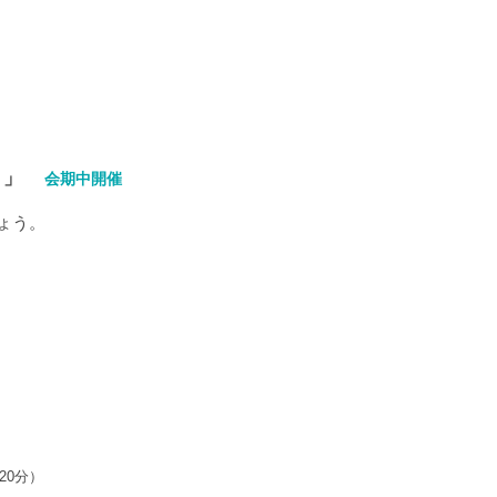
！」
会期中開催
ょう。
20分）