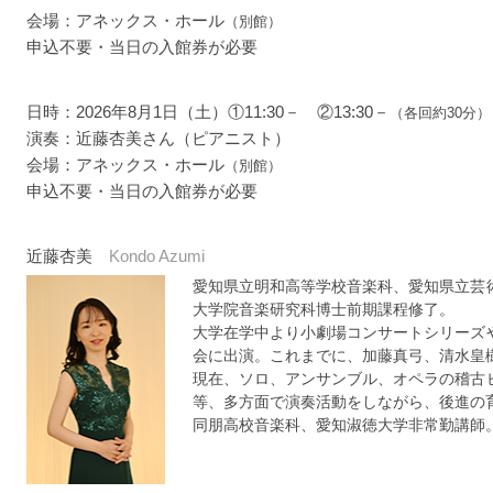
会場：アネックス・ホール
（別館）
申込不要・当日の入館券が必要
日時：2026年8月1日（土）①11:30－ ②13:30－
（各回約30分）
演奏：近藤杏美さん（ピアニスト）
会場：アネックス・ホール
（別館）
申込不要・当日の入館券が必要
近藤杏美
Kondo Azumi
愛知県立明和高等学校音楽科、愛知県立芸
大学院音楽研究科博士前期課程修了。
大学在学中より小劇場コンサートシリーズ
会に出演。これまでに、加藤真弓、清水皇
現在、ソロ、アンサンブル、オペラの稽古
等、多方面で演奏活動をしながら、後進の
同朋高校音楽科、愛知淑徳大学非常勤講師