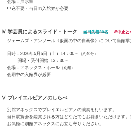
会場：展示室
申込不要・当日の入館券が必要
Ⅳ
学芸員によるスライド・トーク
当日先着30名
※中止と
ジェームズ・アンソール《仮面の中の自画像》について当館学
日時：2026年9月5日（土）14：00－
（約40分）
開場・受付開始 13：30－
会場：アネックス・ホール
（別館）
会期中の入館券が必要
Ⅴ
プレイエルピアノのしらべ
別館アネックスでプレイエルピアノの演奏を行います。
当日展覧会を鑑賞される方はどなたでもお聴きいただけます。
お気軽に別館アネックスにお立ち寄りください。