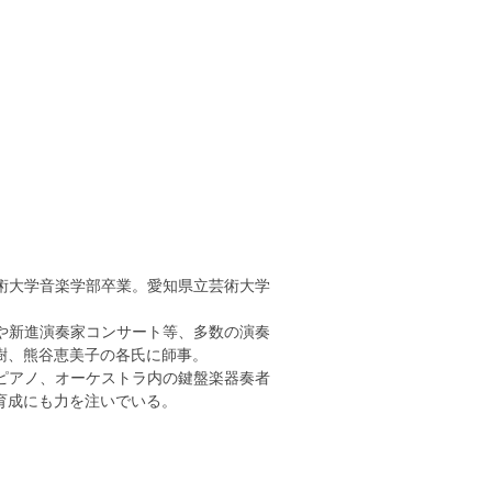
術大学音楽学部卒業。愛知県立芸術大学
や新進演奏家コンサート等、多数の演奏
樹、熊谷恵美子の各氏に師事。
ピアノ、オーケストラ内の鍵盤楽器奏者
育成にも力を注いでいる。
。