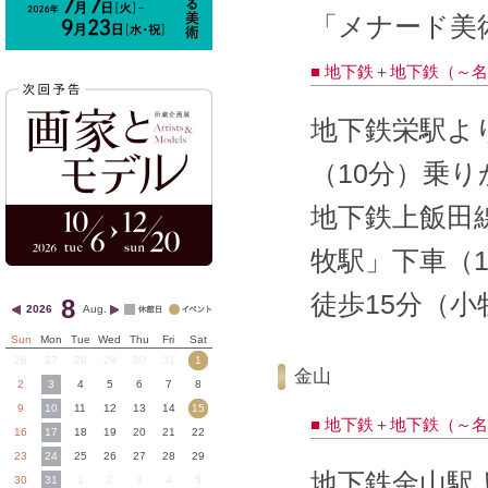
「メナード美術
■ 地下鉄
＋
地下鉄（～名
地下鉄栄駅よ
（10分）乗り
地下鉄上飯田
牧駅」下車（1
徒歩15分（
8
2026
Aug.
Sun
Mon
Tue
Wed
Thu
Fri
Sat
26
27
28
29
30
31
1
金山
2
3
4
5
6
7
8
9
10
11
12
13
14
15
■ 地下鉄
＋
地下鉄（～名
16
17
18
19
20
21
22
23
24
25
26
27
28
29
地下鉄金山駅
30
31
1
2
3
4
5