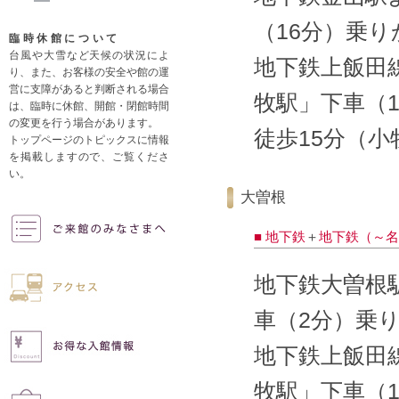
（16分）乗り
臨時休館について
台風や大雪など天候の状況によ
地下鉄上飯田
り、また、お客様の安全や館の運
営に支障があると判断される場合
牧駅」下車（1
は、臨時に休館、開館・閉館時間
の変更を行う場合があります。
徒歩15分（
トップページのトピックスに情報
を掲載しますので、ご覧くださ
い。
大曽根
■ 地下鉄
＋
地下鉄（～名
地下鉄大曽根
車（2分）乗
地下鉄上飯田
牧駅」下車（1