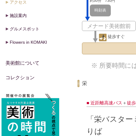
約30分 730円
アクセス
時刻表
施設案内
メナード美術館前
グルメスポット
徒歩すぐ
Flowers in KOMAKI
美術館について
※ 所要時間に
コレクション
栄
■ 近距離高速バス
＋
徒歩
「栄バスター
りば