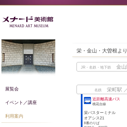
栄・金山・大曽根よ
金山
JR・名鉄・地下鉄
展覧会
栄町駅 
名鉄
近距離高速バス
イベント／講座
桃花台線
栄バスターミナル
利用案内
オアシス21
8番のりば