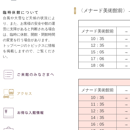
〈メナード美術館前〉
臨時休館について
台風や大雪など天候の状況によ
り、また、お客様の安全や館の運
営に支障があると判断される場合
メナード美術館前
→
は、臨時に休館、開館・閉館時間
10：35
→
の変更を行う場合があります。
12：35
→
トップページのトピックスに情報
を掲載しますので、ご覧くださ
15：05
→
い。
17：06
→
18：06
→
メナード美術館前
→
10：35
→
11：35
→
12：35
→
14：35
→
16：05
→