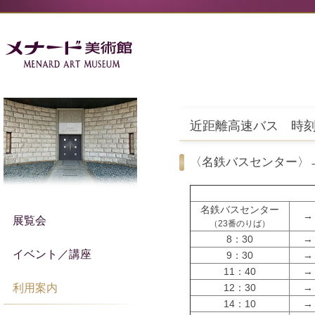
近距離高速バス 時
〈名鉄バスセンター〉
名鉄バスセンター
→
展覧会
（23番のりば）
8：30
→
イベント／講座
9：30
→
11：40
→
利用案内
12：30
→
14：10
→