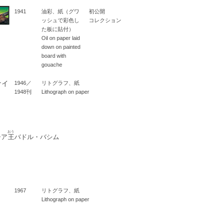
1941
油彩、紙（グワ
初公開
ッシュで彩色し
コレクション
た板に貼付）
Oil on paper laid
down on painted
board with
gouache
ナイ
1946／
リトグラフ、紙
1948刊
Lithograph on paper
おう
シア
王
バドル・バシム
1967
リトグラフ、紙
Lithograph on paper