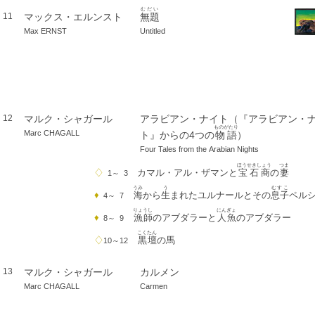
むだい
マックス・エルンスト
無題
11
Max ERNST
Untitled
マルク・シャガール
アラビアン・ナイト（『アラビアン・
12
ものがたり
Marc CHAGALL
ト』からの4つの
物語
）
Four Tales from the Arabian Nights
ほうせきしょう
つま
♢
カマル・アル・ザマンと
宝石商
の
妻
1～ 3
うみ
う
むすこ
♦
海
から
生
まれたユルナールとその
息子
ペル
4～ 7
りょうし
にんぎょ
♦
漁師
のアブダラーと
人魚
のアブダラー
8～ 9
こくたん
♢
黒壇
の馬
10～12
マルク・シャガール
カルメン
13
Marc CHAGALL
Carmen