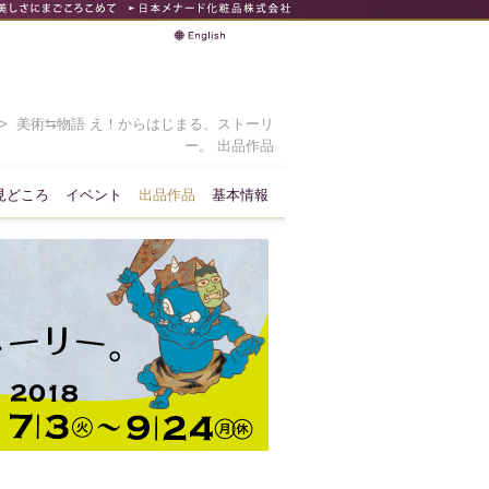
> 美術⇆物語 え！からはじまる、ストーリ
ー。 出品作品
見どころ
イベント
出品作品
基本情報