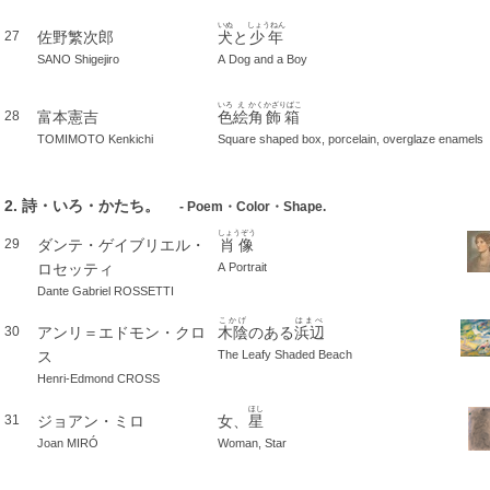
いぬ
しょうねん
佐野繁次郎
犬
と
少年
27
SANO Shigejiro
A Dog and a Boy
いろ
え
かく
かざりばこ
富本憲吉
色
絵
角
飾箱
28
TOMIMOTO Kenkichi
Square shaped box, porcelain, overglaze enamels
2. 詩・いろ・かたち。
- Poem・Color・Shape.
しょうぞう
ダンテ・ゲイブリエル・
肖像
29
ロセッティ
A Portrait
Dante Gabriel ROSSETTI
こかげ
はまべ
アンリ＝エドモン・クロ
木陰
のある
浜辺
30
ス
The Leafy Shaded Beach
Henri-Edmond CROSS
ほし
ジョアン・ミロ
女、
星
31
Joan MIRÓ
Woman, Star