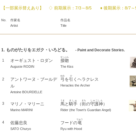
【一部展示替えあり】 ♢ 前期展示：7/3～8/5 ♦ 後期展示：8/7～9
No.
作家名
作品名
Artist
Title
1. ものがたりをエガク・いろどる。
- Paint and Decorate Stories.
せっぷん
オーギュスト・ロダン
接吻
1
Auguste RODIN
The Kiss
ゆみ
ひ
アントワーヌ・ブールデ
弓
を
引
くヘラクレス
2
ル
Heracles the Archer
Antoine BOURDELLE
うま
きしゅ
まち
しゅごしん
マリノ・マリーニ
馬
と
騎手
（
街
の
守護神
）
3
Marino MARINI
Rider (the Town's Guardian Angel)
りゅう
佐藤忠良
フードの
竜
4
SATO Churyo
Ryu with Hood