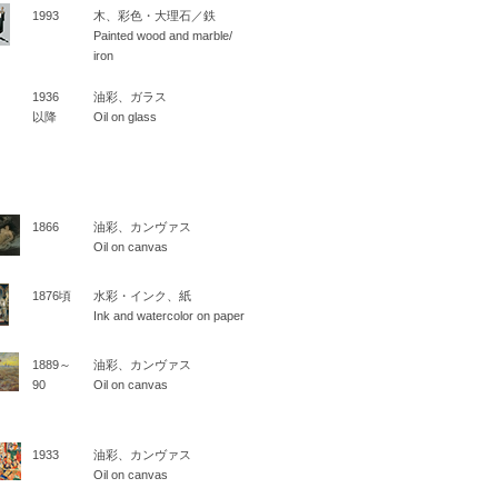
1993
木、彩色・大理石／鉄
Painted wood and marble/
iron
1936
油彩、ガラス
以降
Oil on glass
1866
油彩、カンヴァス
Oil on canvas
1876頃
水彩・インク、紙
Ink and watercolor on paper
1889～
油彩、カンヴァス
90
Oil on canvas
1933
油彩、カンヴァス
Oil on canvas