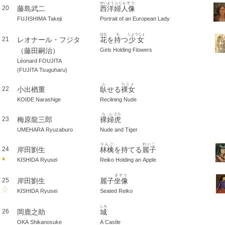
せいよう
ふじんぞう
藤島武二
西洋
婦人像
20
FUJISHIMA Takeji
Portrait of an European Lady
はな
も
しょうじょ
レオナール・フジタ
花
を
持
つ
少女
21
（藤田嗣治）
Girls Holding Flowers
Léonard FOUJITA
(FUJITA Tsuguharu)
ふ
らじょ
小出楢重
臥
せる
裸女
22
KOIDE Narashige
Reclining Nude
らふ
とら
梅原龍三郎
裸婦
虎
23
UMEHARA Ryuzaburo
Nude and Tiger
りんご
れいこ
岸田劉生
林檎
を持てる
麗子
24
♦
KISHIDA Ryusei
Reiko Holding an Apple
ざぞう
岸田劉生
麗子
坐像
25
♢
KISHIDA Ryusei
Seated Reiko
しろ
岡鹿之助
城
26
OKA Shikanosuke
A Castle