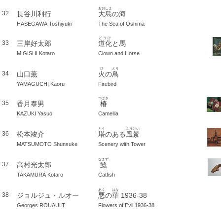
おおしま
長谷川利行
大島
の海
32
HASEGAWA Toshiyuki
The Sea of Oshima
どうけ
三岸好太郎
道化
と馬
33
MIGISHI Kotaro
Clown and Horse
ひ
とり
山口薫
火
の
鳥
34
YAMAGUCHI Kaoru
Firebird
つばき
香月泰男
椿
35
KAZUKI Yasuo
Camellia
とう
ふうけい
松本竣介
塔
のある
風景
36
MATSUMOTO Shunsuke
Scenery with Tower
なまず
高村光太郎
鯰
37
TAKAMURA Kotaro
Catfish
あく
はな
ジョルジュ・ルオー
悪
の
華
1936-38
38
Georges ROUAULT
Flowers of Evil 1936-38