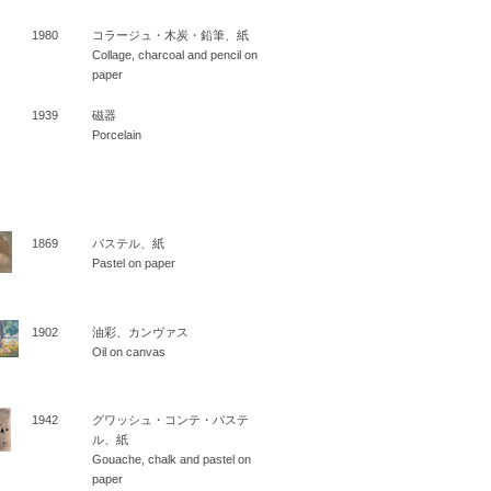
1980
コラージュ・木炭・鉛筆、紙
Collage, charcoal and pencil on
paper
1939
磁器
Porcelain
1869
パステル、紙
Pastel on paper
1902
油彩、カンヴァス
Oil on canvas
1942
グワッシュ・コンテ・パステ
ル、紙
Gouache, chalk and pastel on
paper