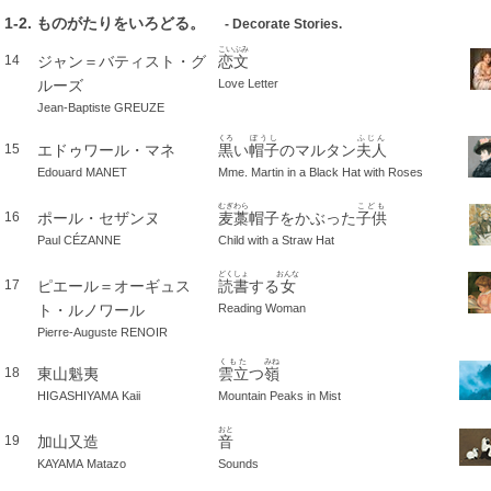
1-2. ものがたりをいろどる。
- Decorate Stories.
こいぶみ
ジャン＝バティスト・グ
恋文
14
ルーズ
Love Letter
Jean-Baptiste GREUZE
くろ
ぼうし
ふじん
エドゥワール・マネ
黒
い
帽子
のマルタン
夫人
15
Edouard MANET
Mme. Martin in a Black Hat with Roses
むぎわら
こども
ポール・セザンヌ
麦藁
帽子をかぶった
子供
16
Paul CÉZANNE
Child with a Straw Hat
どくしょ
おんな
ピエール＝オーギュス
読書
する
女
17
ト・ルノワール
Reading Woman
Pierre-Auguste RENOIR
くもた
みね
東山魁夷
雲立
つ
嶺
18
HIGASHIYAMA Kaii
Mountain Peaks in Mist
おと
加山又造
音
19
KAYAMA Matazo
Sounds