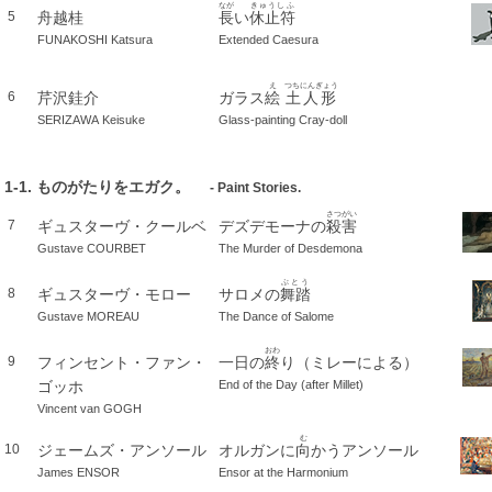
なが
きゅうしふ
舟越桂
長
い
休止符
5
FUNAKOSHI Katsura
Extended Caesura
え
つちにんぎょう
芹沢銈介
ガラス
絵
土人形
6
SERIZAWA Keisuke
Glass-painting Cray-doll
1-1. ものがたりをエガク。
- Paint Stories.
さつがい
ギュスターヴ・クールベ
デズデモーナの
殺害
7
Gustave COURBET
The Murder of Desdemona
ぶとう
ギュスターヴ・モロー
サロメの
舞踏
8
Gustave MOREAU
The Dance of Salome
おわ
フィンセント・ファン・
一日の
終
り（ミレーによる）
9
ゴッホ
End of the Day (after Millet)
Vincent van GOGH
む
ジェームズ・アンソール
オルガンに
向
かうアンソール
10
James ENSOR
Ensor at the Harmonium