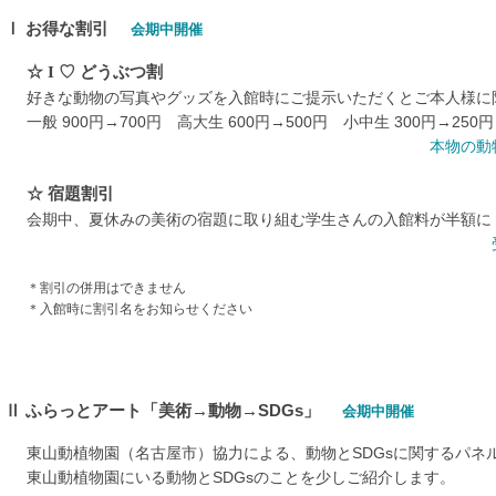
Ⅰ
お得な割引
会期中開催
☆
I
♡ どうぶつ割
好きな動物の写真やグッズを入館時にご提示いただくとご本人様に
一般 900円→700円 高大生 600円→500円 小中生 300円→250円
本物の動
☆ 宿題割引
会期中、夏休みの美術の宿題に取り組む学生さんの入館料が半額に
＊割引の併用はできません
＊入館時に割引名をお知らせください
Ⅱ
ふらっとアート「美術→動物→SDGs」
会期中開催
東山動植物園（名古屋市）協力による、動物とSDGsに関するパネ
東山動植物園にいる動物とSDGsのことを少しご紹介します。