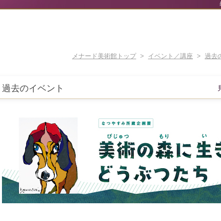
メナード美術館トップ
>
イベント／講座
>
過去
過去のイベント