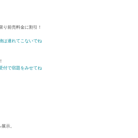
限り前売料金に割引！
物は連れてこないでね
！
受付で宿題をみせてね
ル展示。