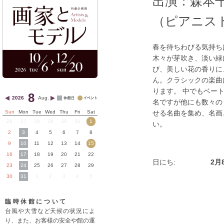
出演：森本
（ピアニス
春を待ちわびる気持ち
木々が芽吹き、淡い緑
び、美しい花の香りに
ん。クラシックの楽曲
ります。 中でもベー
8
2026
Aug.
名ですが他にも数々の
Sun
Mon
Tue
Wed
Thu
Fri
Sat
せる名曲を集め、名画
26
27
28
29
30
31
1
い。
2
3
4
5
6
7
8
9
10
11
12
13
14
15
16
17
18
19
20
21
22
日にち:
2月
23
24
25
26
27
28
29
30
31
1
2
3
4
5
臨時休館について
台風や大雪など天候の状況によ
り、また、お客様の安全や館の運