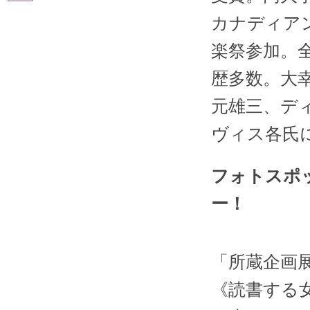
カナディア
楽祭参加。
歴多数。大
元雄三、デ
ヴィス各氏
フォトスポ
ー！
「所蔵企画
《読書する