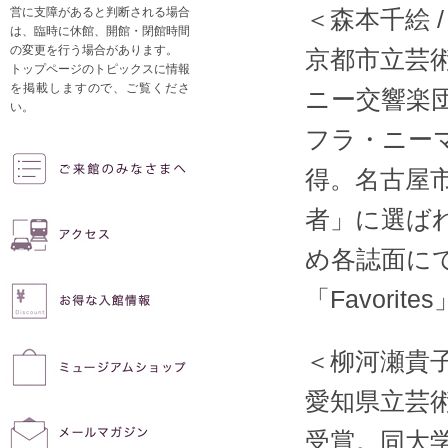
＜森本千絵 
営に支障があると判断される場合
は、臨時に休館、開館・閉館時間
の変更を行う場合があります。
京都市立芸
トップページのトピックスに情報
を掲載しますので、ご覧くださ
ニー交響楽
い。
フラ・ニー
得。名古屋
者」に選ば
め各誌面にて
「Favori
＜柳河瀬貴子
愛知県立芸
受賞。同大