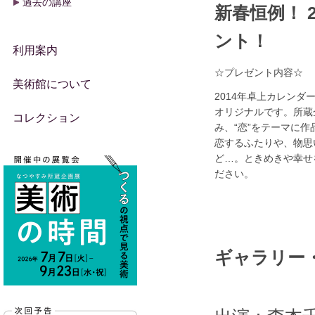
過去の講座
新春恒例！ 
ント！
利用案内
☆プレゼント内容☆
美術館について
2014年卓上カレンダ
オリジナルです。所蔵
コレクション
み、“恋”をテーマに作
恋するふたりや、物思
ど…。ときめきや幸せ
ださい。
ギャラリー