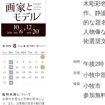
木彫彩
作。静
的な題
人物像
術選奨
8
2026
Aug.
Sun
Mon
Tue
Wed
Thu
Fri
Sat
26
27
28
29
30
31
1
時間：
午後2時
2
3
4
5
6
7
8
9
10
11
12
13
14
15
会場：
16
17
18
19
20
21
22
小牧中
23
24
25
26
27
28
29
30
31
1
2
3
4
5
後援：
小牧市
参加無料
臨時休館について
台風や大雪など天候の状況によ
り、また、お客様の安全や館の運