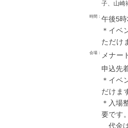
子、山崎
時間：
午後5時
＊イベ
ただけ
会場：
メナード
申込先着
＊イベ
だけま
＊入場整
要です
代金は