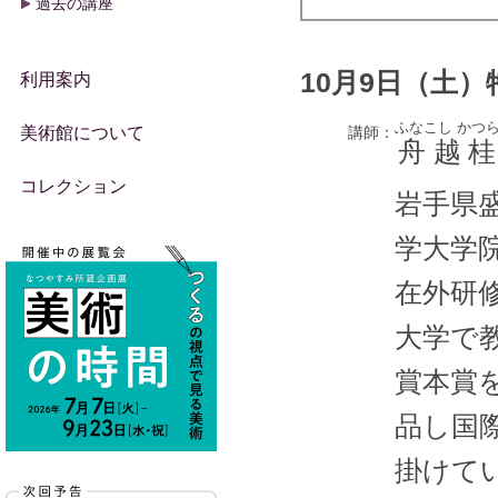
過去の講座
10月9日（土）
利用案内
ふなこし かつ
美術館について
講師：
舟越桂
コレクション
岩手県
学大学
在外研
大学で
賞本賞
品し国
掛けて