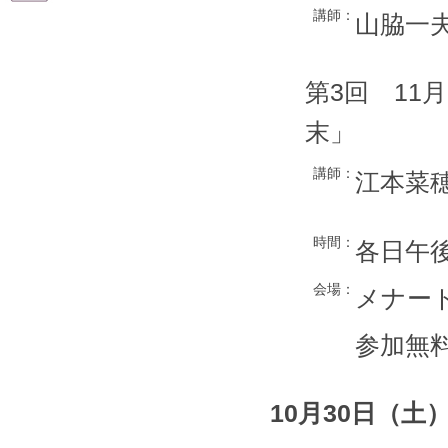
講師：
山脇一夫
第3回 11
末」
講師：
江本菜
時間：
各日午
会場：
メナー
参加無
10月30日（土