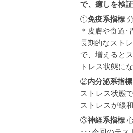
で、癒しを検
①
免疫系指標
分
＊皮膚や食道･
長期的なスト
で、増えると
トレス状態に
②
内分泌系指標
ストレス状態
ストレスが緩
③
神経系指標
心
･･･今回のテス