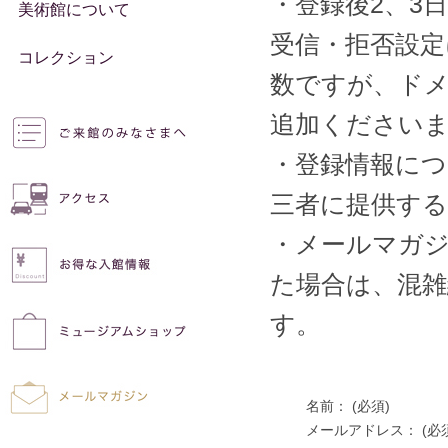
・登録後2、3
美術館について
受信・拒否設
コレクション
数ですが、ドメイ
追加ください
・登録情報に
三者に提供す
・メールマガジ
た場合は、混
す。
名前：
(必須)
メールアドレス：
(必