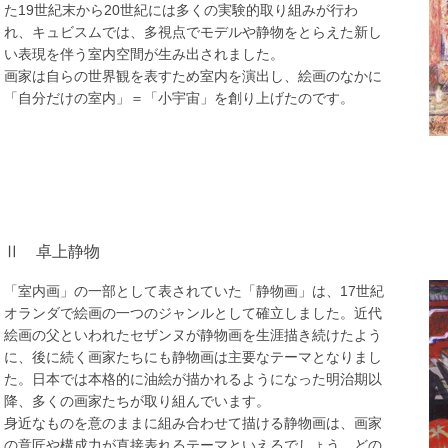
た19世紀末から20世紀には多くの実験的取り組みが行わ
れ、キュビスムでは、多視点でモデルや静物をとらえた新し
い表現を伴う室内空間が生み出されました。
画家は自らの世界観を表すため室内を演出し、絵画のなかに
「自分だけの室内」＝「小宇宙」を創り上げたのです。
Ⅱ
卓上静物
「室内画」の一部として表されていた「静物画」は、17世紀
オランダで絵画の一つのジャンルとして確立しました。近代
絵画の父といわれたセザンヌが静物画を生涯描き続けたよう
に、後に続く画家たちにも静物画は主要なテーマとなりまし
た。日本では本格的に油絵が描かれるようになった明治期以
降、多くの画家たちが取り組んでいます。
身近なものを意のままに組み合わせて描ける静物画は、画家
の意匠や構成力が直接表れるテーマといえるでしょう。どの