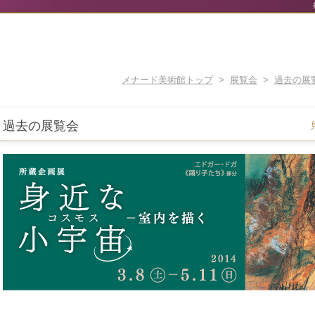
メナード美術館トップ
>
展覧会
>
過去の展
過去の展覧会