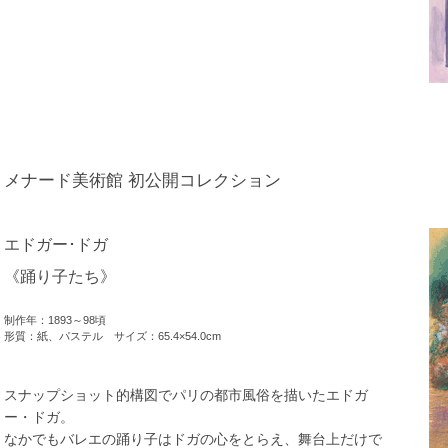
メナード美術館 初公開コレクション
エドガー･ドガ
《踊り子たち》
制作年：1893～98頃
形質：紙、パステル サイズ：65.4×54.0cm
スナップショット的構図でパリの都市風俗を描いたエドガ
ー・ドガ。
なかでもバレエの踊り子はドガの心をとらえ、舞台上だけで