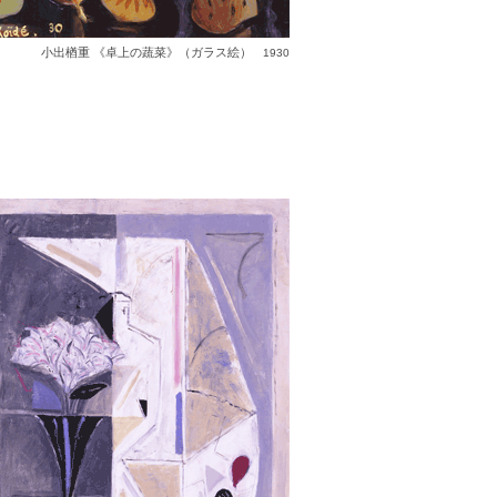
小出楢重 《卓上の蔬菜》（ガラス絵）
1930