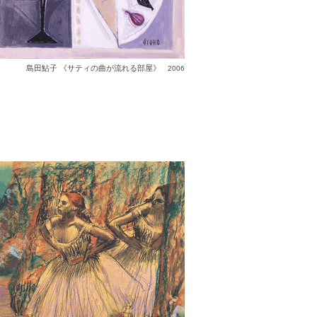
島田鮎子 《サティの曲が流れる部屋》
2006