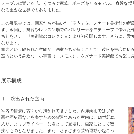
テーブルに置いた花、くつろぐ家族、ポーズをとるモデル。 身近な場
なる重要な世界でもありました。
この展覧会では、画家たちが描いた「室内」を、メナード美術館の所蔵
す。今回は、舞台やレッスン場でのバレリーナをモティーフに優れた作
ち》をメナード美術館のコレクションより初公開します。さらに、愛
なります。
室内という限られた空間が、画家たちが描くことで、彼らを中心に広
室内という身近な「小宇宙（コスモス）」をメナード美術館でお楽し
展示構成
Ⅰ
演出された室内
室内の情景は古くから描かれてきました。西洋美術では宗教
画や歴史画などを表すための背景であった室内は、19世紀に
入り、よりプライベートな場として登場し、画家にとって密
接なものとなりました。また、さまざまな芸術運動が起こっ