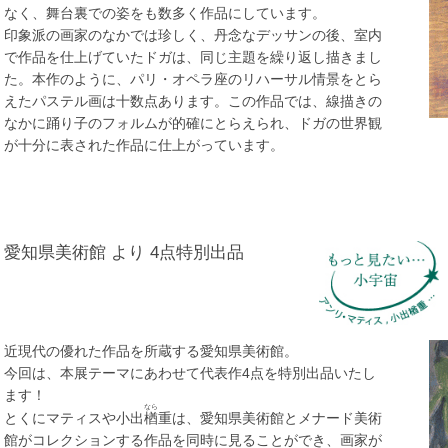
なく、舞台裏での姿をも数多く作品にしています。
印象派の画家のなかでは珍しく、丹念なデッサンの後、室内
で作品を仕上げていたドガは、同じ主題を繰り返し描きまし
た。本作のように、パリ・オペラ座のリハーサル情景をとら
えたパステル画は十数点あります。この作品では、線描きの
なかに踊り子のフォルムが的確にとらえられ、ドガの世界観
が十分に表された作品に仕上がっています。
愛知県美術館 より 4点特別出品
近現代の優れた作品を所蔵する愛知県美術館。
今回は、本展テーマにあわせて代表作4点を特別出品いたし
ます！
なら
とくにマティスや小出
楢
重は、愛知県美術館とメナード美術
館がコレクションする作品を同時に見ることができ、画家が