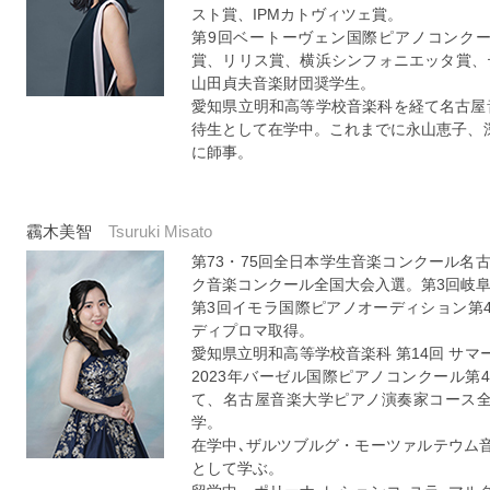
スト賞、IPMカトヴィツェ賞。
第9回ベートーヴェン国際ピアノコンク
賞、リリス賞、横浜シンフォニエッタ賞、テン
山田貞夫音楽財団奨学生。
愛知県立明和高等学校音楽科を経て名古屋
待生として在学中。これまでに永山恵子、
に師事。
靏木美智
Tsuruki Misato
第73・75回全日本学生音楽コンクール名古
ク音楽コンクール全国大会入選。第3回岐
第3回イモラ国際ピアノオーディション第
ディプロマ取得。
愛知県立明和高等学校音楽科 第14回 サマ
2023年バーゼル国際ピアノコンクール
て、名古屋音楽大学ピアノ演奏家コース全
学。
在学中､ザルツブルグ・モーツァルテウム
として学ぶ。