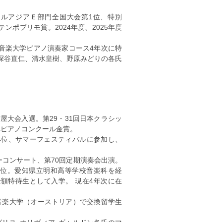
ールアジアＥ部門全国大会第1位、特別
ポプリモ賞。2024年度、2025年度
音楽大学ピアノ演奏家コース4年次に特
深谷直仁、清水皇樹、野原みどりの各氏
屋大会入選。第29・31回日本クラシッ
阜ピアノコンクール金賞。
4位、サマーフェスティバルに参加し、
ーコンサート、第70回定期演奏会出演。
第4位。愛知県立明和高等学校音楽科を経
額特待生として入学。 現在4年次に在
音楽大学（オーストリア）で交換留学生