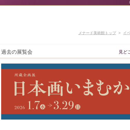
メナード美術館トップ
>
イ
過去の展覧会
見ど