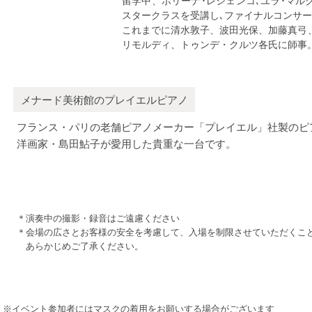
留学中、ポリーナ･レシェンコ､ユラ･マル
スタークラスを受講し､ファイナルコンサ
これまでに清水敦子、波田光保、加藤真弓
リモルディ、トゥンデ・クルツ各氏に師事
メナード美術館のプレイエルピアノ
フランス・パリの老舗ピアノメーカー「プレイエル」社製のピ
洋画家・島田鮎子が愛用した貴重な一台です。
＊演奏中の撮影・録音はご遠慮ください
＊会場の広さとお客様の安全を考慮して、入場を制限させていただくこ
あらかじめご了承ください。
※イベント参加者にはマスクの着用をお願いする場合がございます