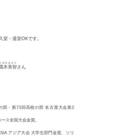
入室・退室OKです。
）
つるき
みさと
靏木
美智
さん
の部・第73回高校の部 名古屋大会第2
コース全国大会金賞。
ASIA アジア大会 大学生部門金賞、ソリ