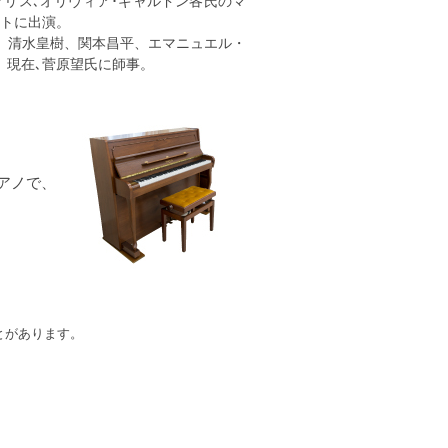
グリス､オリヴィア･ギャルドン各氏のマ
ートに出演。
、清水皇樹、関本昌平、エマニュエル・
。現在､菅原望氏に師事。
アノで、
とがあります。