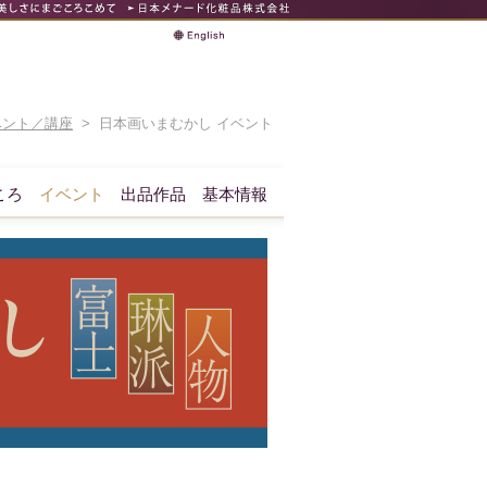
ベント／講座
> 日本画いまむかし イベント
ころ
イベント
出品作品
基本情報