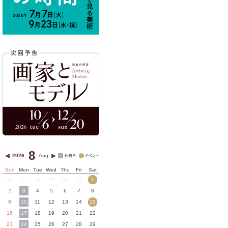
8
2026
Aug.
Sun
Mon
Tue
Wed
Thu
Fri
Sat
26
27
28
29
30
31
1
2
3
4
5
6
7
8
9
10
11
12
13
14
15
16
17
18
19
20
21
22
23
24
25
26
27
28
29